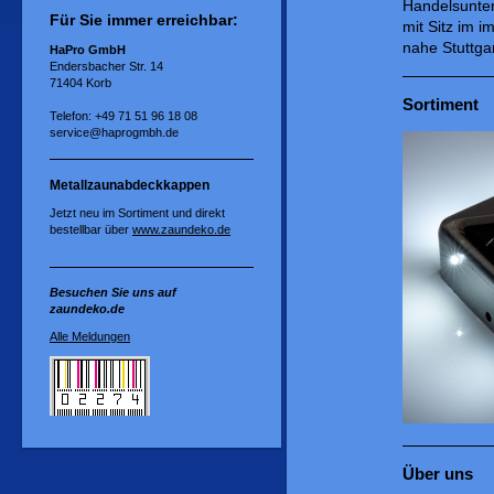
Handelsunte
Für Sie immer erreichbar:
mit Sitz im 
nahe Stuttgar
HaPro GmbH
Endersbacher Str. 14
71404 Korb
Sortiment
Telefon: +49 71 51 96 18 08
service@haprogmbh.de
Metallzaunabdeckkappen
Jetzt neu im Sortiment und direkt
bestellbar über
www.zaundeko.de
Besuchen Sie uns auf
zaundeko.de
Alle Meldungen
Über uns