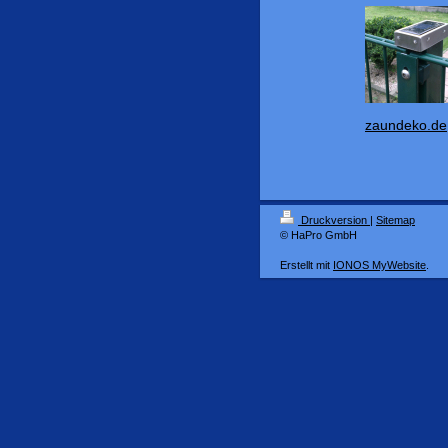
zaundeko.de
Druckversion
|
Sitemap
© HaPro GmbH
Erstellt mit
IONOS MyWebsite
.