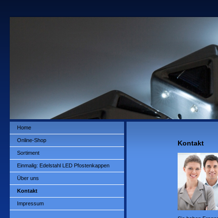
Home
Online-Shop
Kontakt
Sortiment
Einmalig: Edelstahl LED Pfostenkappen
Über uns
Kontakt
Impressum