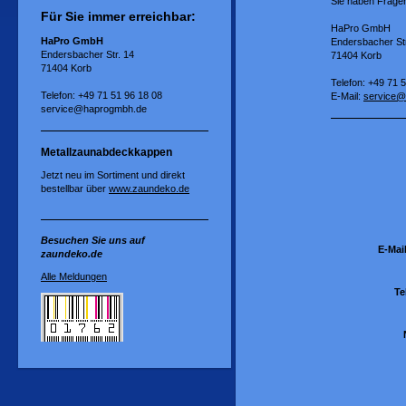
Sie haben Fragen
Für Sie immer erreichbar:
HaPro GmbH
HaPro GmbH
Endersbacher Str
Endersbacher Str. 14
71404 Korb
71404 Korb
Telefon: +49 71 
Telefon: +49 71 51 96 18 08
E-Mail:
service@
service@haprogmbh.de
Metallzaunabdeckkappen
Jetzt neu im Sortiment und direkt
bestellbar über
www.zaundeko.de
Besuchen Sie uns auf
E-Mai
zaundeko.de
Alle Meldungen
Te